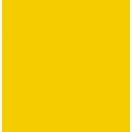
Цементно-песчаная черепица
Штакетник
Элементы безопасности кровли
Услуги
Бесплатный замер
Замер кровли, фасадов и забора
Доставка
Доставка
Монтаж кровли, заборов и фасадов
Монтажная бригада мастера Шашина Александра
г.Белгород
Монтажная бригада мастера Салькова Александра г.
Валуйки
Монтажная бригада мастера Межакова Алексея г. Валуйки
Монтажная бригада мастера Харипончук Владимира г.
Старый Оскол
Монтажная бригада специалиста Мельникова Дмитрия
г.Алексеевка
Монтажная бригада мастера Александра Вишнякова
г.Белгород
Монтажная бригада мастер - Ковалёв Никита г.Белгород
Монтажная бригада - мастер Прудников Павел
ДОМ ЗА 3 ДНЯ
Компания
Новости