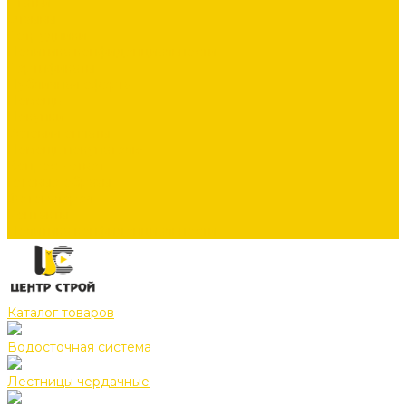
Статьи
Отзывы
Сотрудники
Политика конфиденциальности
Сертификаты
Публичная оферта
Помощь
Покупки
Условия оплаты
Помощь покупателю
Вопрос - ответ
Готовые образы
Фотогалерея
Контакты
Политика конфиденциальности
Каталог товаров
Водосточная система
Лестницы чердачные