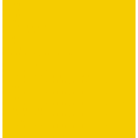
Публичная оферта
Помощь
Покупки
Условия оплаты
Помощь покупателю
Вопрос - ответ
Готовые образы
Фотогалерея
Контакты
Политика конфиденциальности
...
Каталог товаров
Водосточная система
Водосточная система Металл Профиль
Водосточная система МП Бюджет 120/76 (полиэстер 3005
красный)
Водосточная система МП Бюджет 120/76 (полиэстер 6005
зеленый)
Водосточная система МП Бюджет 120/76 (полиэстер 7024
графитовый серый)
Водосточная система МП Бюджет 120/76 (полиэстер 8017
коричневый)
Водосточная система МП Бюджет 120/76 (полиэстер 9003
белый)
Водосточная система DOCKE