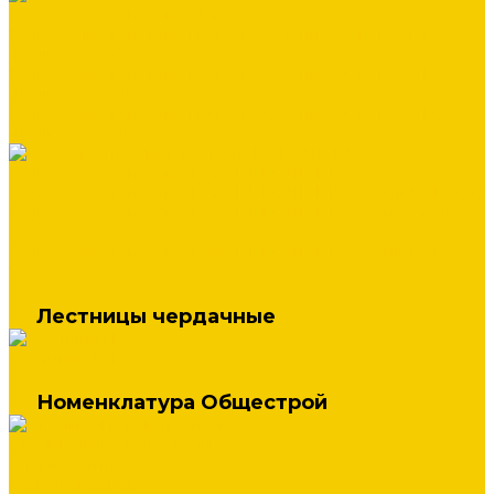
Водосточная система Stynergy
Водосточная система круглого сечения Stynergy D125/90
(полиэстер 7024)
Водосточная система круглого сечения Stynergy D125/90
(полиэстер 8017)
Водосточная система круглого сечения Stynergy D125/90
(полиэстер 9003)
Водосточная система ТехноНИКОЛЬ ПВХ
Водосточная система ТехноНИКОЛЬ ПВХ белый RAL 9016
Водосточная система ТехноНИКОЛЬ ПВХ коричневый
RAL 8016
Водосточная система ТехноНИКОЛЬ ПВХ серый RAL
7024
Лестницы чердачные
Лестницы Fakro
Номенклатура Общестрой
Строительные материалы
Блоки, Плитка
Металлопрокат