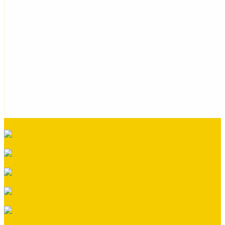
Кровельная вентиляция
Металлочерепица
Номенклатура Общестрой
Ондувилла
Ондулин
Плоский лист