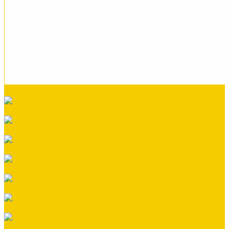
Профнастил СКЛАД
Сайдинг виниловый
Сайдинг металлический
Саморезы
Стандартные элементы отделки (В ШТУКАХ)
Террасная доска
Утеплители
Фальцевая кровля