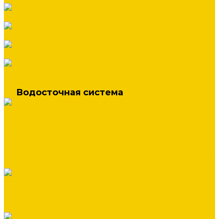
Флюгеры
Цементно-песчаная черепица
Штакетник
Элементы безопасности кровли
Водосточная система
Водосточная система Металл Профиль
Водосточная система МП Бюджет 120/76 (полиэстер 3005
красный)
Водосточная система МП Бюджет 120/76 (полиэстер 6005
зеленый)
Водосточная система МП Бюджет 120/76 (полиэстер 7024
графитовый серый)
Водосточная система DOCKE
Водосточная система ЛЮКС "DOCKE" графит
Водосточная система ЛЮКС "DOCKE" пломбир
Водосточная система ЛЮКС "DOCKE" шоколад