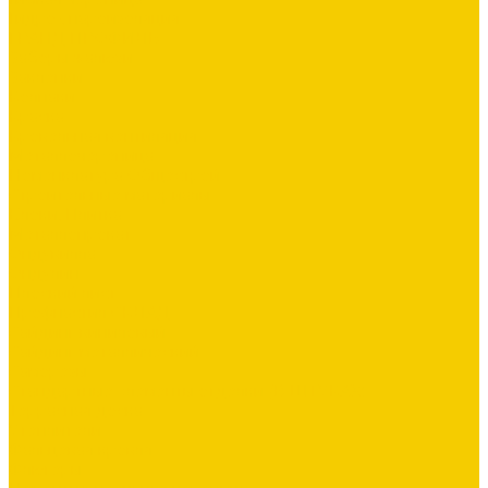
Гидро-, пароизоляция
ГРАНД ПРОФИЛЬ
Заборы жалюзи
Заклепки
Колпаки
Краска
Кровельная вентиляция
Металлочерепица
Номенклатура Общестрой
Строительные материалы
Блоки, Плитка
Металлопрокат
Ондувилла
Ондулин
Плоский лист
Профнастил СКЛАД
Сайдинг виниловый
Сайдинг металлический
Саморезы
Стандартные элементы отделки (В ШТУКАХ)
Террасная доска
Утеплители
Фальцевая кровля
Флюгеры