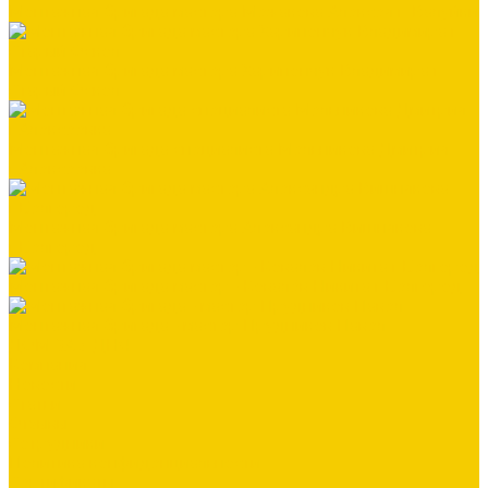
Монтажная бригада мастера Межакова Алексея г. Валуйки
Монтажная бригада мастера Харипончук Владимира г.
Старый Оскол
Монтажная бригада специалиста Мельникова Дмитрия
г.Алексеевка
Монтажная бригада мастера Александра Вишнякова
г.Белгород
Монтажная бригада мастер - Ковалёв Никита г.Белгород
Монтажная бригада - мастер Прудников Павел
ДОМ ЗА 3 ДНЯ
Компания
Новости
Статьи
Отзывы
Сотрудники
Политика конфиденциальности
Сертификаты