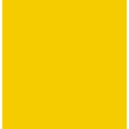
Плоский лист
Профнастил СКЛАД
Сайдинг виниловый
Сайдинг металлический
Саморезы
Стандартные элементы отделки (В ШТУКАХ)
Террасная доска
Утеплители
Фальцевая кровля
Флюгеры
Цементно-песчаная черепица
Штакетник
Элементы безопасности кровли
Услуги
Бесплатный замер
Замер кровли, фасадов и забора
Доставка
Доставка
Монтаж кровли, заборов и фасадов
Монтажная бригада мастера Шашина Александра
г.Белгород
Монтажная бригада мастера Салькова Александра г.
Валуйки
Монтажная бригада мастера Межакова Алексея г. Валуйки
Монтажная бригада мастера Харипончук Владимира г.