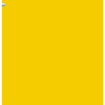
Монтажная бригада мастер - Ковалёв Никита г.Белгород
Монтажная бригада - мастер Прудников Павел
ДОМ ЗА 3 ДНЯ
Компания
Новости
Статьи
Отзывы
Сотрудники
Политика конфиденциальности
Сертификаты
Публичная оферта
Помощь
Покупки
Условия оплаты
Помощь покупателю
Вопрос - ответ
Готовые образы
Фотогалерея
Контакты
Политика конфиденциальности
...
Каталог товаров
Водосточная система
Водосточная система Металл Профиль