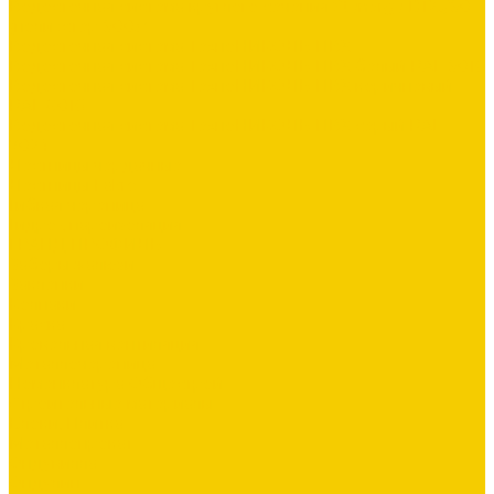
Водосточная система круглого сечения Stynergy D125/90
(полиэстер 9003)
Водосточная система ТехноНИКОЛЬ ПВХ
Водосточная система ТехноНИКОЛЬ ПВХ белый RAL 9016
Водосточная система ТехноНИКОЛЬ ПВХ коричневый
RAL 8016
Водосточная система ТехноНИКОЛЬ ПВХ серый RAL
7024
Лестницы чердачные
Лестницы Fakro
Гибкая черепица
Гидро-, пароизоляция
ГРАНД ПРОФИЛЬ
Заборы жалюзи
Заклепки
Колпаки
Краска
Кровельная вентиляция
Металлочерепица
Номенклатура Общестрой
Строительные материалы
Блоки, Плитка
Металлопрокат
Ондувилла
Ондулин