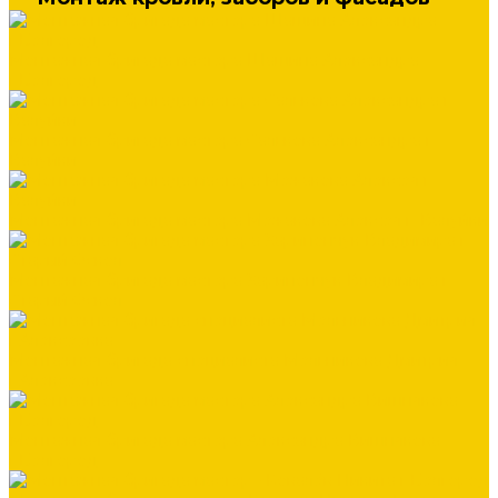
Монтажная бригада мастера Шашина Александра
г.Белгород
Монтажная бригада мастера Салькова Александра г.
Валуйки
Монтажная бригада мастера Межакова Алексея г. Валуйки
Монтажная бригада мастера Харипончук Владимира г.
Старый Оскол
Монтажная бригада специалиста Мельникова Дмитрия
г.Алексеевка
Монтажная бригада мастера Александра Вишнякова
г.Белгород