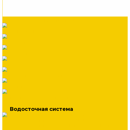
Стандартные элементы отделки (В ШТУКАХ)
Террасная доска
Утеплители
Фальцевая кровля
Флюгеры
Цементно-песчаная черепица
Штакетник
Элементы безопасности кровли
Водосточная система
Водосточная система Металл Профиль
Водосточная система МП Бюджет 120/76 (полиэстер 3005