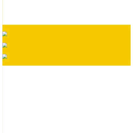
ГРАНД ПРОФИЛЬ
Заборы жалюзи
Заклепки
Колпаки