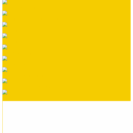
Металлочерепица
Номенклатура Общестрой
Ондувилла
Ондулин
Плоский лист
Профнастил СКЛАД
Сайдинг виниловый
Сайдинг металлический
Саморезы