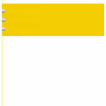
Профнастил СКЛАД
Сайдинг виниловый
Сайдинг металлический
Саморезы