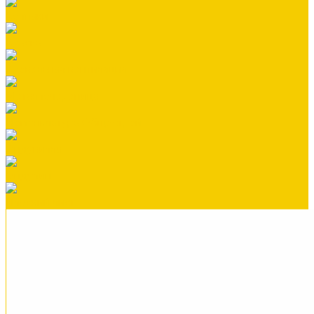
Колпаки
Краска
Кровельная вентиляция
Металлочерепица
Номенклатура Общестрой
Ондувилла
Ондулин
Плоский лист