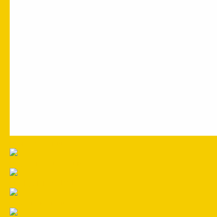
Гибкая черепица
Гидро-, пароизоляция
ГРАНД ПРОФИЛЬ
Заборы жалюзи