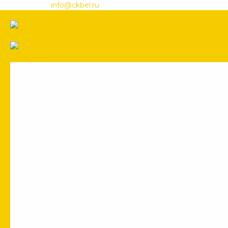
info@ckbel.ru
Водосточная система
Лестницы чердачные