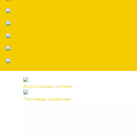
Утеплители
Фальцевая кровля
Флюгеры
Цементно-песчаная черепица
Штакетник
Элементы безопасности кровли
Водосточная система
Лестницы чердачные