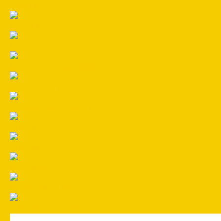
Заклепки
Колпаки
Краска
Кровельная вентиляция
Металлочерепица
Номенклатура Общестрой
Ондувилла
Ондулин
Плоский лист
Профнастил СКЛАД
Сайдинг виниловый