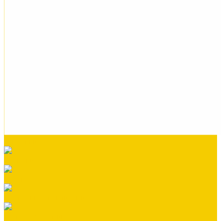
Заклепки
Колпаки
Краска
Кровельная вентиляция
Металлочерепица