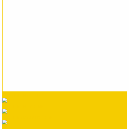
Профнастил СКЛАД
Сайдинг виниловый
Сайдинг металлический
Саморезы