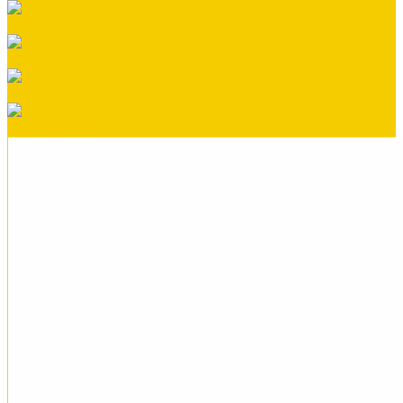
Номенклатура Общестрой
Ондувилла
Ондулин
Плоский лист