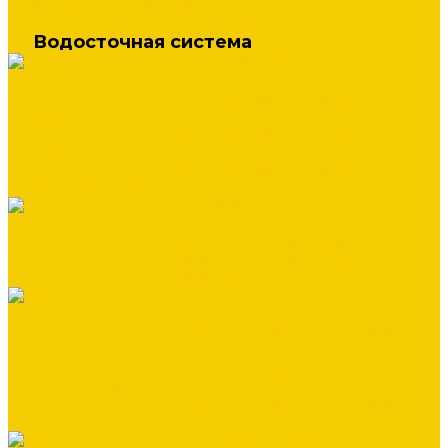
Элементы безопасности кровли
Водосточная система
Водосточная система Металл Профиль
Водосточная система МП Бюджет 120/76 (полиэстер 3005
красный)
Водосточная система МП Бюджет 120/76 (полиэстер 6005
зеленый)
Водосточная система МП Бюджет 120/76 (полиэстер 7024
графитовый серый)
Водосточная система DOCKE
Водосточная система ЛЮКС "DOCKE" графит
Водосточная система ЛЮКС "DOCKE" пломбир
Водосточная система ЛЮКС "DOCKE" шоколад
Водосточная система Stynergy
Водосточная система круглого сечения Stynergy D125/90
(полиэстер 7024)
Водосточная система круглого сечения Stynergy D125/90
(полиэстер 8017)
Водосточная система круглого сечения Stynergy D125/90
(полиэстер 9003)