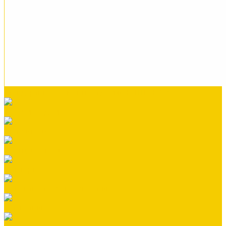
Стандартные элементы отделки (В ШТУКАХ)
Террасная доска
Утеплители
Фальцевая кровля
Флюгеры
Цементно-песчаная черепица
Штакетник