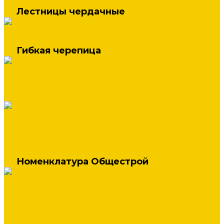
Лестницы чердачные
Лестницы Fakro
Гибкая черепица
Docke (Россия)
Черепица Docke
Комплектующие Docke
Комплектующие Docke. Подкладочные ковры
SHINGLAS (Россия)
Черепица SHINGLAS
Комплектующие SHINGLAS
Комплектующие SHINGLAS. Подкладочные ковры
Номенклатура Общестрой
Строительные материалы
Блоки, Плитка
Металлопрокат
Услуги
Бесплатный замер