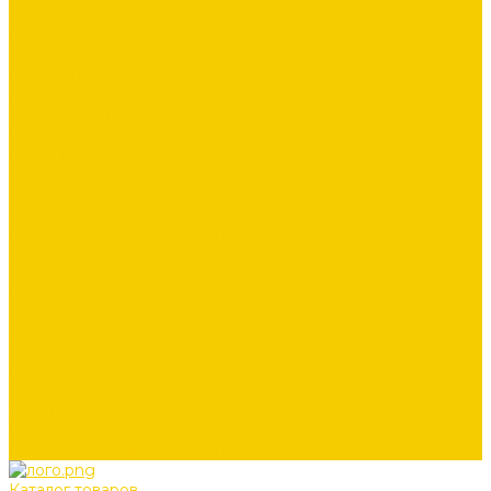
г.Алексеевка
Монтажная бригада мастера Александра Вишнякова
г.Белгород
Монтажная бригада мастер - Ковалёв Никита г.Белгород
Монтажная бригада - мастер Прудников Павел
ДОМ ЗА 3 ДНЯ
Компания
Новости
Статьи
Отзывы
Сотрудники
Политика конфиденциальности
Сертификаты
Публичная оферта
Помощь
Покупки
Условия оплаты
Помощь покупателю
Вопрос - ответ
Готовые образы
Фотогалерея
Контакты
Политика конфиденциальности
Каталог товаров