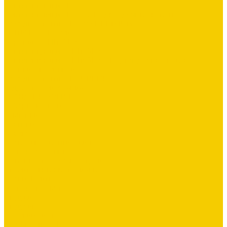
Комплектующие Docke
Комплектующие Docke. Подкладочные ковры
Фасадная плитка Docke PREMIUM
SHINGLAS (Россия)
Черепица SHINGLAS
Комплектующие SHINGLAS
Комплектующие SHINGLAS. Подкладочные ковры
Планки с посыпкой
Фасадная плитка HAUBERK
Гидро-, пароизоляция
ГРАНД ПРОФИЛЬ
Заборы жалюзи
Заклепки
Колпаки
Краска
Кровельная вентиляция
Металлочерепица
Номенклатура Общестрой
Строительные материалы
Блоки, Плитка
Металлопрокат
Ондувилла
Ондулин
Плоский лист
Профнастил СКЛАД