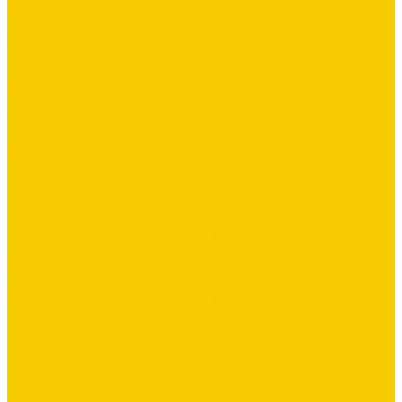
Покупки
Условия оплаты
Помощь покупателю
Вопрос - ответ
Готовые образы
Фотогалерея
Контакты
Политика конфиденциальности
...
Каталог товаров
Водосточная система
Водосточная система Металл Профиль
Водосточная система МП Бюджет 120/76 (полиэстер 3005
красный)
Водосточная система МП Бюджет 120/76 (полиэстер 6005
зеленый)
Водосточная система МП Бюджет 120/76 (полиэстер 7024
графитовый серый)
Водосточная система МП Бюджет 120/76 (полиэстер 8017
коричневый)
Водосточная система МП Бюджет 120/76 (полиэстер 9003
белый)
Водосточная система DOCKE
Водосточная система ЛЮКС &quot;DOCKE&quot; графит
Водосточная система ЛЮКС &quot;DOCKE&quot; пломбир