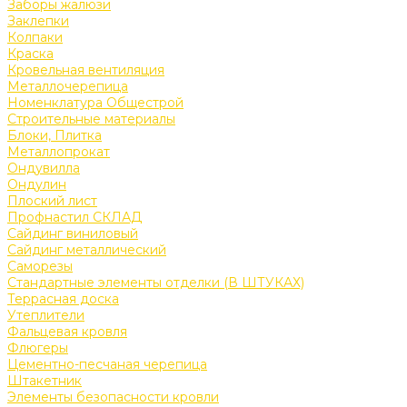
Заборы жалюзи
Заклепки
Колпаки
Краска
Кровельная вентиляция
Металлочерепица
Номенклатура Общестрой
Строительные материалы
Блоки, Плитка
Металлопрокат
Ондувилла
Ондулин
Плоский лист
Профнастил СКЛАД
Сайдинг виниловый
Сайдинг металлический
Саморезы
Стандартные элементы отделки (В ШТУКАХ)
Террасная доска
Утеплители
Фальцевая кровля
Флюгеры
Цементно-песчаная черепица
Штакетник
Элементы безопасности кровли