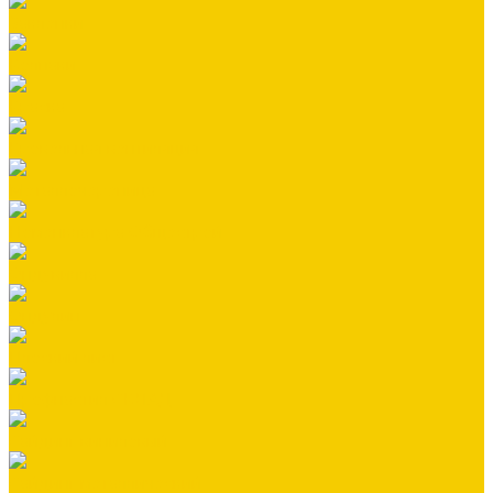
Заклепки
Колпаки
Краска
Кровельная вентиляция
Металлочерепица
Номенклатура Общестрой
Ондувилла
Ондулин
Плоский лист
Профнастил СКЛАД
Сайдинг виниловый
Сайдинг металлический