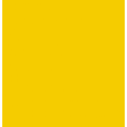
Сайдинг виниловый
Сайдинг металлический
Саморезы
Стандартные элементы отделки (В ШТУКАХ)
Террасная доска
Утеплители
Фальцевая кровля
Флюгеры
Цементно-песчаная черепица
Штакетник
Элементы безопасности кровли
Услуги
Бесплатный замер
Замер кровли, фасадов и забора
Доставка
Доставка
Монтаж кровли, заборов и фасадов
Монтажная бригада мастера Шашина Александра
г.Белгород
Монтажная бригада мастера Салькова Александра г.
Валуйки
Монтажная бригада мастера Межакова Алексея г. Валуйки
Монтажная бригада мастера Харипончук Владимира г.
Старый Оскол
Монтажная бригада специалиста Мельникова Дмитрия