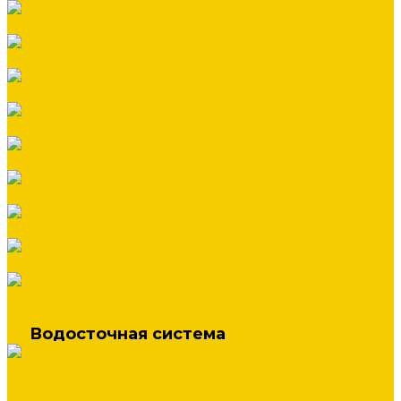
Саморезы
Стандартные элементы отделки (В ШТУКАХ)
Террасная доска
Утеплители
Фальцевая кровля
Флюгеры
Цементно-песчаная черепица
Штакетник
Элементы безопасности кровли
Водосточная система
Водосточная система Металл Профиль
Водосточная система МП Бюджет 120/76 (полиэстер 3005
красный)