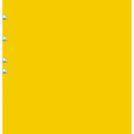
Монтажная бригада мастера Харипончук Владимира г.
Старый Оскол
Монтажная бригада специалиста Мельникова Дмитрия
г.Алексеевка
Монтажная бригада мастера Александра Вишнякова
г.Белгород
Монтажная бригада мастер - Ковалёв Никита г.Белгород
Монтажная бригада - мастер Прудников Павел
ДОМ ЗА 3 ДНЯ
Компания
Новости
Статьи
Отзывы
Сотрудники
Политика конфиденциальности
Сертификаты
Публичная оферта
Помощь