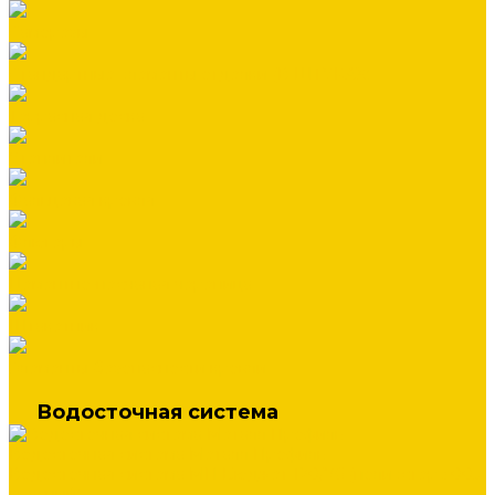
Саморезы
Стандартные элементы отделки (В ШТУКАХ)
Террасная доска
Утеплители
Фальцевая кровля
Флюгеры
Цементно-песчаная черепица
Штакетник
Элементы безопасности кровли
Водосточная система
Водосточная система Металл Профиль
Водосточная система МП Бюджет 120/76 (полиэстер 3005
красный)