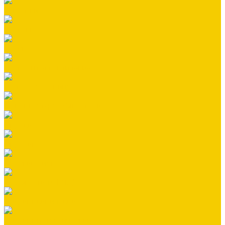
Заклепки
Колпаки
Краска
Кровельная вентиляция
Металлочерепица
Номенклатура Общестрой
Ондувилла
Ондулин
Плоский лист
Профнастил СКЛАД
Сайдинг виниловый
Сайдинг металлический