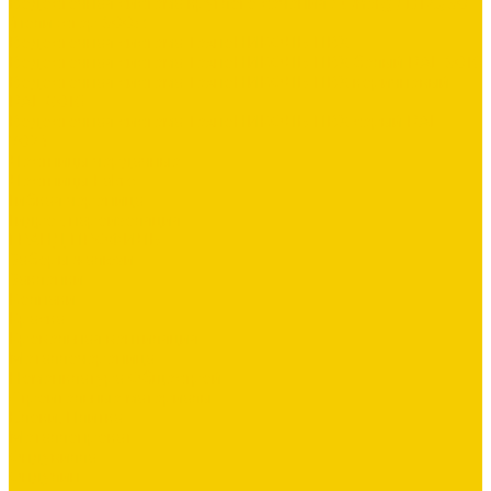
Водосточная система круглого сечения Stynergy D125/90
(полиэстер 9003)
Водосточная система ТехноНИКОЛЬ ПВХ
Водосточная система ТехноНИКОЛЬ ПВХ белый RAL 9016
Водосточная система ТехноНИКОЛЬ ПВХ коричневый
RAL 8016
Водосточная система ТехноНИКОЛЬ ПВХ серый RAL
7024
Лестницы чердачные
Лестницы Fakro
Гибкая черепица
Гидро-, пароизоляция
ГРАНД ПРОФИЛЬ
Заборы жалюзи
Заклепки
Колпаки
Краска
Кровельная вентиляция
Металлочерепица
Номенклатура Общестрой
Строительные материалы
Блоки, Плитка
Металлопрокат
Ондувилла
Ондулин