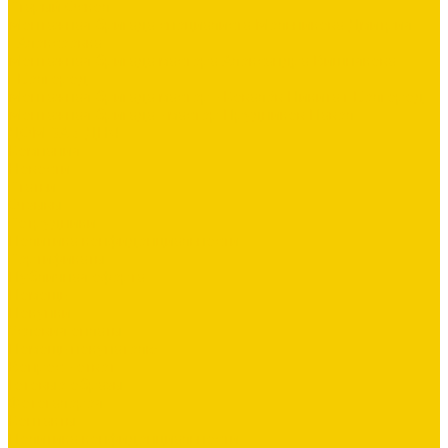
Старый Оскол
Монтажная бригада специалиста Мельникова Дмитрия
г.Алексеевка
Монтажная бригада мастера Александра Вишнякова
г.Белгород
Монтажная бригада мастер - Ковалёв Никита г.Белгород
Монтажная бригада - мастер Прудников Павел
ДОМ ЗА 3 ДНЯ
Компания
Новости
Статьи
Отзывы
Сотрудники
Политика конфиденциальности
Сертификаты
Публичная оферта
Помощь
Покупки
Условия оплаты
Помощь покупателю
Вопрос - ответ
Готовые образы
Фотогалерея
Контакты
Политика конфиденциальности