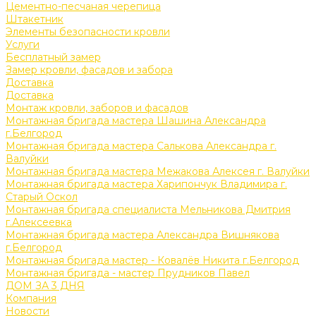
Цементно-песчаная черепица
Штакетник
Элементы безопасности кровли
Услуги
Бесплатный замер
Замер кровли, фасадов и забора
Доставка
Доставка
Монтаж кровли, заборов и фасадов
Монтажная бригада мастера Шашина Александра
г.Белгород
Монтажная бригада мастера Салькова Александра г.
Валуйки
Монтажная бригада мастера Межакова Алексея г. Валуйки
Монтажная бригада мастера Харипончук Владимира г.
Старый Оскол
Монтажная бригада специалиста Мельникова Дмитрия
г.Алексеевка
Монтажная бригада мастера Александра Вишнякова
г.Белгород
Монтажная бригада мастер - Ковалёв Никита г.Белгород
Монтажная бригада - мастер Прудников Павел
ДОМ ЗА 3 ДНЯ
Компания
Новости