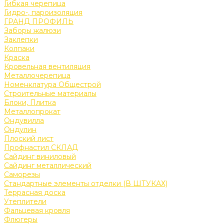
Гибкая черепица
Гидро-, пароизоляция
ГРАНД ПРОФИЛЬ
Заборы жалюзи
Заклепки
Колпаки
Краска
Кровельная вентиляция
Металлочерепица
Номенклатура Общестрой
Строительные материалы
Блоки, Плитка
Металлопрокат
Ондувилла
Ондулин
Плоский лист
Профнастил СКЛАД
Сайдинг виниловый
Сайдинг металлический
Саморезы
Стандартные элементы отделки (В ШТУКАХ)
Террасная доска
Утеплители
Фальцевая кровля
Флюгеры