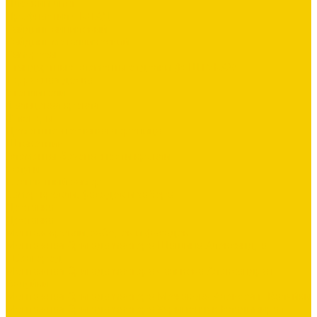
Плоский лист
Профнастил СКЛАД
Сайдинг виниловый
Сайдинг металлический
Саморезы
Стандартные элементы отделки (В ШТУКАХ)
Террасная доска
Утеплители
Фальцевая кровля
Флюгеры
Цементно-песчаная черепица
Штакетник
Элементы безопасности кровли
Услуги
Бесплатный замер
Замер кровли, фасадов и забора
Доставка
Доставка
Монтаж кровли, заборов и фасадов
Монтажная бригада мастера Шашина Александра
г.Белгород
Монтажная бригада мастера Салькова Александра г.
Валуйки
Монтажная бригада мастера Межакова Алексея г. Валуйки
Монтажная бригада мастера Харипончук Владимира г.