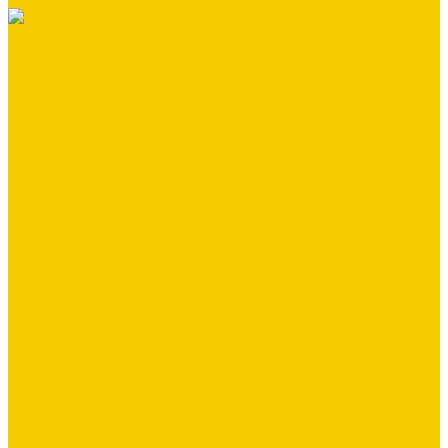
Монтажная бригада - мастер Прудников Павел
ДОМ ЗА 3 ДНЯ
Компания
Новости
Статьи
Отзывы
Сотрудники
Политика конфиденциальности
Сертификаты
Публичная оферта
Помощь
Покупки
Условия оплаты
Помощь покупателю
Вопрос - ответ
Готовые образы
Фотогалерея
Контакты
Политика конфиденциальности
...
Каталог товаров
Водосточная система
Водосточная система Металл Профиль