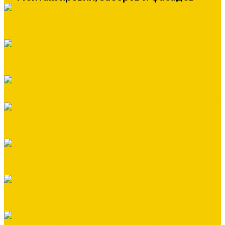
Монтажная бригада мастера Шашина Александра
г.Белгород
Монтажная бригада мастера Салькова Александра г.
Валуйки
Монтажная бригада мастера Межакова Алексея г. Валуйки
Монтажная бригада мастера Харипончук Владимира г.
Старый Оскол
Монтажная бригада специалиста Мельникова Дмитрия
г.Алексеевка
Монтажная бригада мастера Александра Вишнякова
г.Белгород
Монтажная бригада мастер - Ковалёв Никита г.Белгород