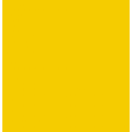
Сотрудники
Политика конфиденциальности
Сертификаты
Публичная оферта
Помощь
Покупки
Условия оплаты
Помощь покупателю
Вопрос - ответ
Готовые образы
Фотогалерея
Контакты
Политика конфиденциальности
...
Каталог товаров
Водосточная система
Водосточная система Металл Профиль
Водосточная система МП Бюджет 120/76 (полиэстер 3005
красный)
Водосточная система МП Бюджет 120/76 (полиэстер 6005
зеленый)
Водосточная система МП Бюджет 120/76 (полиэстер 7024
графитовый серый)
Водосточная система МП Бюджет 120/76 (полиэстер 8017
коричневый)