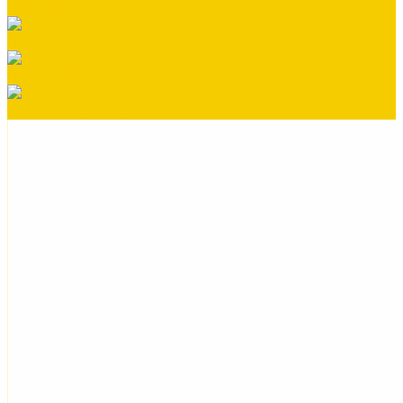
Ондулин
Плоский лист
Профнастил СКЛАД
Сайдинг виниловый