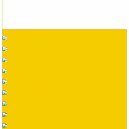
ГРАНД ПРОФИЛЬ
Заборы жалюзи
Заклепки
Колпаки
Краска
Кровельная вентиляция
Металлочерепица
Номенклатура Общестрой
Ондувилла