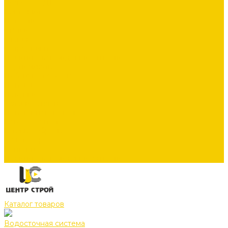
ДОМ ЗА 3 ДНЯ
Компания
Новости
Статьи
Отзывы
Сотрудники
Политика конфиденциальности
Сертификаты
Публичная оферта
Помощь
Покупки
Условия оплаты
Помощь покупателю
Вопрос - ответ
Готовые образы
Фотогалерея
Контакты
Политика конфиденциальности
Каталог товаров
Водосточная система