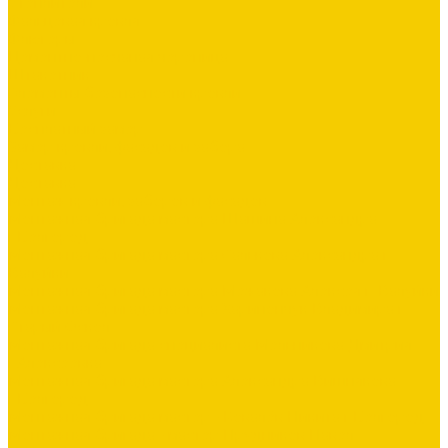
Утеплители
Фальцевая кровля
Флюгеры
Цементно-песчаная черепица
Штакетник
Элементы безопасности кровли
Услуги
Бесплатный замер
Замер кровли, фасадов и забора
Доставка
Доставка
Монтаж кровли, заборов и фасадов
Монтажная бригада мастера Шашина Александра
г.Белгород
Монтажная бригада мастера Салькова Александра г.
Валуйки
Монтажная бригада мастера Межакова Алексея г. Валуйки
Монтажная бригада мастера Харипончук Владимира г.
Старый Оскол
Монтажная бригада специалиста Мельникова Дмитрия
г.Алексеевка
Монтажная бригада мастера Александра Вишнякова
г.Белгород
Монтажная бригада мастер - Ковалёв Никита г.Белгород
Монтажная бригада - мастер Прудников Павел