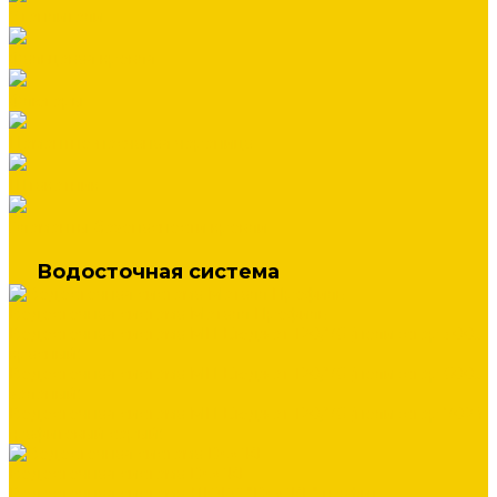
Утеплители
Фальцевая кровля
Флюгеры
Цементно-песчаная черепица
Штакетник
Элементы безопасности кровли
Водосточная система
Водосточная система Металл Профиль
Водосточная система МП Бюджет 120/76 (полиэстер 3005
красный)
Водосточная система МП Бюджет 120/76 (полиэстер 6005
зеленый)
Водосточная система МП Бюджет 120/76 (полиэстер 7024
графитовый серый)
Водосточная система DOCKE
Водосточная система ЛЮКС "DOCKE" графит