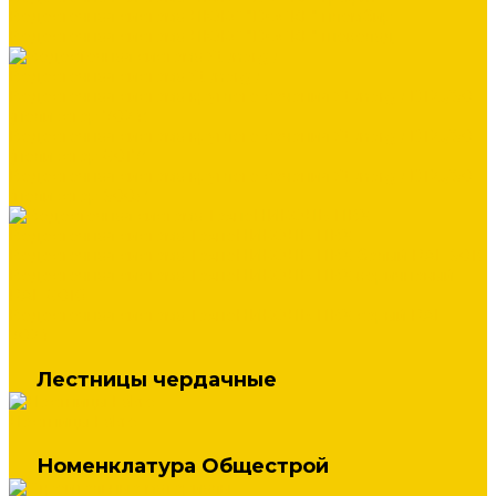
Водосточная система ЛЮКС "DOCKE" пломбир
Водосточная система ЛЮКС "DOCKE" шоколад
Водосточная система Stynergy
Водосточная система круглого сечения Stynergy D125/90
(полиэстер 7024)
Водосточная система круглого сечения Stynergy D125/90
(полиэстер 8017)
Водосточная система круглого сечения Stynergy D125/90
(полиэстер 9003)
Водосточная система ТехноНИКОЛЬ ПВХ
Водосточная система ТехноНИКОЛЬ ПВХ белый RAL 9016
Водосточная система ТехноНИКОЛЬ ПВХ коричневый
RAL 8016
Водосточная система ТехноНИКОЛЬ ПВХ серый RAL
7024
Лестницы чердачные
Лестницы Fakro
Номенклатура Общестрой