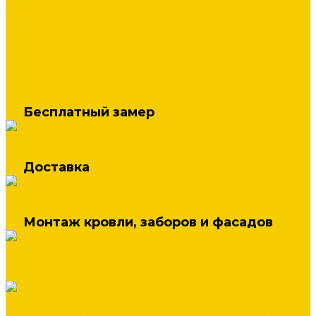
Строительные материалы
Блоки, Плитка
Металлопрокат
Услуги
Бесплатный замер
Доставка
Монтаж кровли, заборов и фасадов
Бесплатный замер
Замер кровли, фасадов и забора
Доставка
Доставка
Монтаж кровли, заборов и фасадов
Монтажная бригада мастера Шашина Александра
г.Белгород
Монтажная бригада мастера Салькова Александра г.