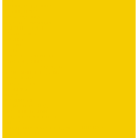
7024
Лестницы чердачные
Лестницы Fakro
Гибкая черепица
Гидро-, пароизоляция
ГРАНД ПРОФИЛЬ
Заборы жалюзи
Заклепки
Колпаки
Краска
Кровельная вентиляция
Металлочерепица
Номенклатура Общестрой
Строительные материалы
Блоки, Плитка
Металлопрокат
Ондувилла
Ондулин
Плоский лист
Профнастил СКЛАД
Сайдинг виниловый
Сайдинг металлический
Саморезы
Стандартные элементы отделки (В ШТУКАХ)
Террасная доска