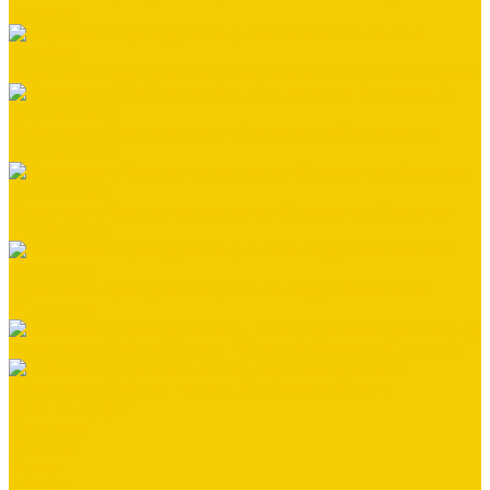
Валуйки
Монтажная бригада мастера Межакова Алексея г. Валуйки
Монтажная бригада мастера Харипончук Владимира г.
Старый Оскол
Монтажная бригада специалиста Мельникова Дмитрия
г.Алексеевка
Монтажная бригада мастера Александра Вишнякова
г.Белгород
Монтажная бригада мастер - Ковалёв Никита г.Белгород
Монтажная бригада - мастер Прудников Павел
ДОМ ЗА 3 ДНЯ
Компания
Новости
Статьи
Отзывы