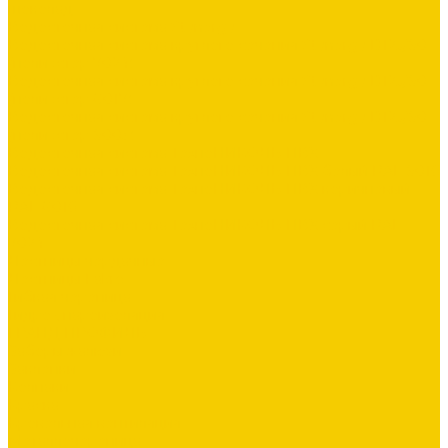
шоколад
Водосточная система Stynergy
Водосточная система круглого сечения Stynergy D125/90
(полиэстер 7024)
Водосточная система круглого сечения Stynergy D125/90
(полиэстер 8017)
Водосточная система круглого сечения Stynergy D125/90
(полиэстер 9003)
Водосточная система ТехноНИКОЛЬ ПВХ
Водосточная система ТехноНИКОЛЬ ПВХ белый RAL 9016
Водосточная система ТехноНИКОЛЬ ПВХ коричневый
RAL 8016
Водосточная система ТехноНИКОЛЬ ПВХ серый RAL
7024
Лестницы чердачные
Лестницы Fakro
Гибкая черепица
Гидро-, пароизоляция
ГРАНД ПРОФИЛЬ
Заборы жалюзи
Заклепки
Колпаки
Краска
Кровельная вентиляция
Металлочерепица