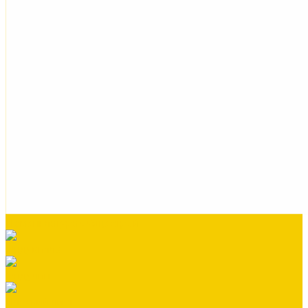
Номенклатура Общестрой
Ондувилла
Ондулин
Плоский лист