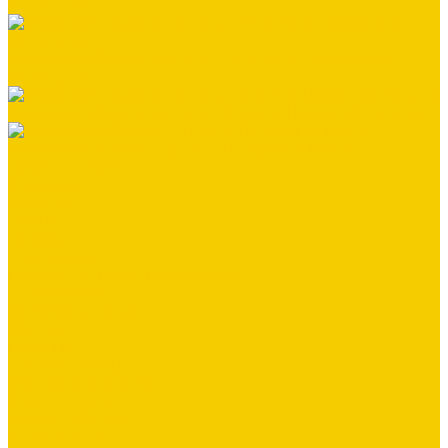
г.Алексеевка
Монтажная бригада мастера Александра Вишнякова
г.Белгород
Монтажная бригада мастер - Ковалёв Никита г.Белгород
Монтажная бригада - мастер Прудников Павел
ДОМ ЗА 3 ДНЯ
Компания
Новости
Статьи
Отзывы
Сотрудники
Политика конфиденциальности
Сертификаты
Публичная оферта
Помощь
Покупки
Условия оплаты
Помощь покупателю
Вопрос - ответ
Готовые образы
Фотогалерея