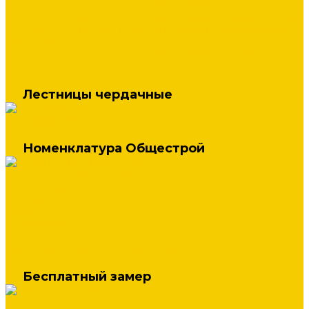
Водосточная система ТехноНИКОЛЬ ПВХ
Водосточная система ТехноНИКОЛЬ ПВХ белый RAL 9016
Водосточная система ТехноНИКОЛЬ ПВХ коричневый
RAL 8016
Водосточная система ТехноНИКОЛЬ ПВХ серый RAL
7024
Лестницы чердачные
Лестницы Fakro
Номенклатура Общестрой
Строительные материалы
Блоки, Плитка
Металлопрокат
Услуги
Бесплатный замер
Доставка
Монтаж кровли, заборов и фасадов
Бесплатный замер
Замер кровли, фасадов и забора