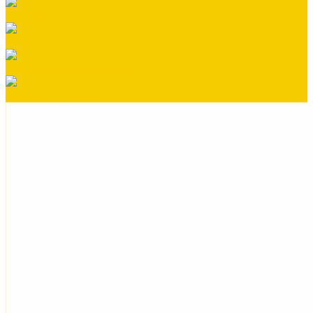
Колпаки
Краска
Кровельная вентиляция
Металлочерепица