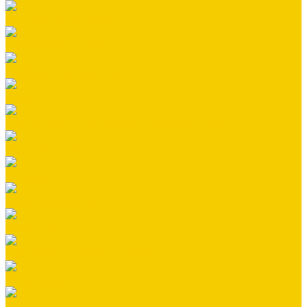
Профнастил СКЛАД
Сайдинг виниловый
Сайдинг металлический
Саморезы
Стандартные элементы отделки (В ШТУКАХ)
Террасная доска
Утеплители
Фальцевая кровля
Флюгеры
Цементно-песчаная черепица
Штакетник
Элементы безопасности кровли