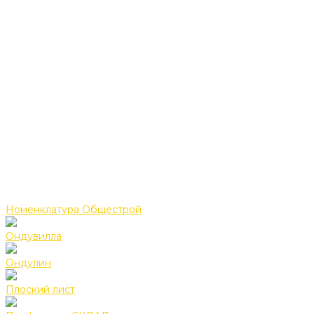
Номенклатура Общестрой
Ондувилла
Ондулин
Плоский лист