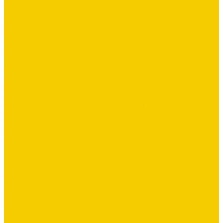
Монтажная бригада мастера Шашина Александра
г.Белгород
Монтажная бригада мастера Салькова Александра г.
Валуйки
Монтажная бригада мастера Межакова Алексея г. Валуйки
Монтажная бригада мастера Харипончук Владимира г.
Старый Оскол
Монтажная бригада специалиста Мельникова Дмитрия
г.Алексеевка
Монтажная бригада мастера Александра Вишнякова
г.Белгород
Монтажная бригада мастер - Ковалёв Никита г.Белгород
Монтажная бригада - мастер Прудников Павел
ДОМ ЗА 3 ДНЯ
Компания
Новости
Статьи
Отзывы
Сотрудники
Политика конфиденциальности
Сертификаты
Публичная оферта
Помощь
Покупки
Условия оплаты