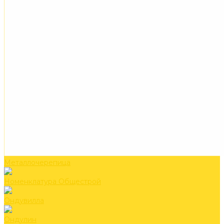
Металлочерепица
Номенклатура Общестрой
Ондувилла
Ондулин