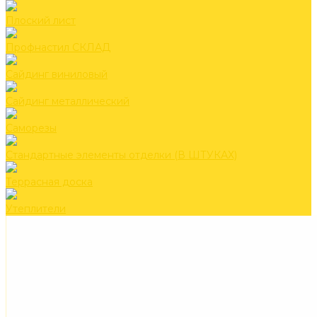
Плоский лист
Профнастил СКЛАД
Сайдинг виниловый
Сайдинг металлический
Саморезы
Стандартные элементы отделки (В ШТУКАХ)
Террасная доска
Утеплители