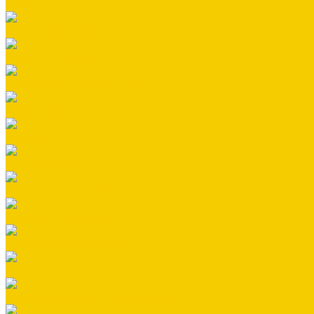
Краска
Кровельная вентиляция
Металлочерепица
Номенклатура Общестрой
Ондувилла
Ондулин
Плоский лист
Профнастил СКЛАД
Сайдинг виниловый
Сайдинг металлический
Саморезы
Стандартные элементы отделки (В ШТУКАХ)