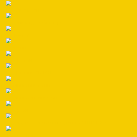
Металлочерепица
Номенклатура Общестрой
Ондувилла
Ондулин
Плоский лист
Профнастил СКЛАД
Сайдинг виниловый
Сайдинг металлический
Саморезы
Стандартные элементы отделки (В ШТУКАХ)
Террасная доска