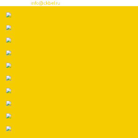
info@ckbel.ru
Водосточная система
Лестницы чердачные
Гибкая черепица
Гидро-, пароизоляция
ГРАНД ПРОФИЛЬ
Заборы жалюзи
Заклепки
Колпаки
Краска
Кровельная вентиляция