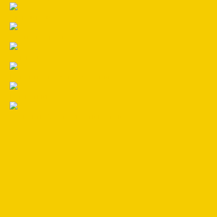
Утеплители
Фальцевая кровля
Флюгеры
Цементно-песчаная черепица
Штакетник
Элементы безопасности кровли