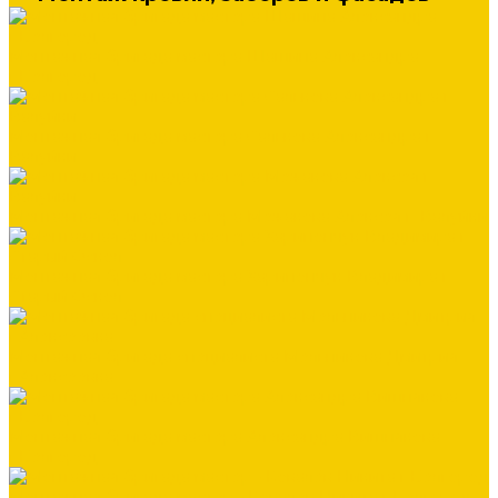
Монтажная бригада мастера Шашина Александра
г.Белгород
Монтажная бригада мастера Салькова Александра г.
Валуйки
Монтажная бригада мастера Межакова Алексея г. Валуйки
Монтажная бригада мастера Харипончук Владимира г.
Старый Оскол
Монтажная бригада специалиста Мельникова Дмитрия
г.Алексеевка
Монтажная бригада мастера Александра Вишнякова
г.Белгород
Монтажная бригада мастер - Ковалёв Никита г.Белгород