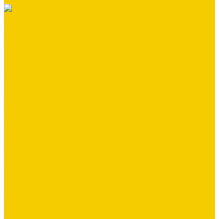
Монтажная бригада - мастер Прудников Павел
ДОМ ЗА 3 ДНЯ
Компания
Новости
Статьи
Отзывы
Сотрудники
Политика конфиденциальности
Сертификаты
Публичная оферта
Помощь
Покупки
Условия оплаты
Помощь покупателю
Вопрос - ответ
Готовые образы
Фотогалерея
Контакты
Политика конфиденциальности
...
Каталог товаров
Водосточная система
Водосточная система Металл Профиль