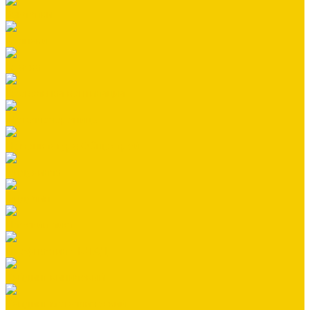
Заклепки
Колпаки
Краска
Кровельная вентиляция
Металлочерепица
Номенклатура Общестрой
Ондувилла
Ондулин
Плоский лист
Профнастил СКЛАД
Сайдинг виниловый
Сайдинг металлический