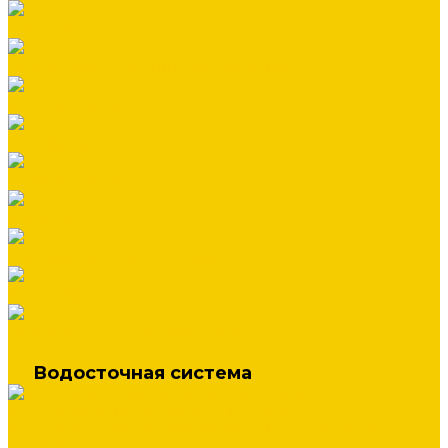
Саморезы
Стандартные элементы отделки (В ШТУКАХ)
Террасная доска
Утеплители
Фальцевая кровля
Флюгеры
Цементно-песчаная черепица
Штакетник
Элементы безопасности кровли
Водосточная система
Водосточная система Металл Профиль
Водосточная система МП Бюджет 120/76 (полиэстер 3005
красный)