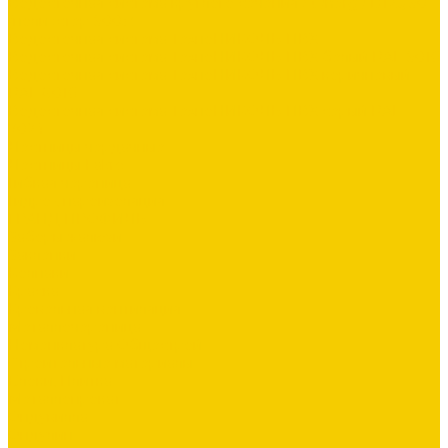
Водосточная система круглого сечения Stynergy D125/90
(полиэстер 9003)
Водосточная система ТехноНИКОЛЬ ПВХ
Водосточная система ТехноНИКОЛЬ ПВХ белый RAL 9016
Водосточная система ТехноНИКОЛЬ ПВХ коричневый
RAL 8016
Водосточная система ТехноНИКОЛЬ ПВХ серый RAL
7024
Лестницы чердачные
Лестницы Fakro
Гибкая черепица
Гидро-, пароизоляция
ГРАНД ПРОФИЛЬ
Заборы жалюзи
Заклепки
Колпаки
Краска
Кровельная вентиляция
Металлочерепица
Номенклатура Общестрой
Строительные материалы
Блоки, Плитка
Металлопрокат
Ондувилла
Ондулин