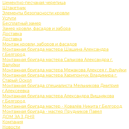
Цементно-песчаная черепица
Штакетник
Элементы безопасности кровли
Услуги
Бесплатный замер
Замер кровли, фасадов и забора
Доставка
Доставка
Монтаж кровли, заборов и фасадов
Монтажная бригада мастера Шашина Александра
г.Белгород
Монтажная бригада мастера Салькова Александра г.
Валуйки
Монтажная бригада мастера Межакова Алексея г. Валуйки
Монтажная бригада мастера Харипончук Владимира г.
Старый Оскол
Монтажная бригада специалиста Мельникова Дмитрия
г.Алексеевка
Монтажная бригада мастера Александра Вишнякова
г.Белгород
Монтажная бригада мастер - Ковалёв Никита г.Белгород
Монтажная бригада - мастер Прудников Павел
ДОМ ЗА 3 ДНЯ
Компания
Новости