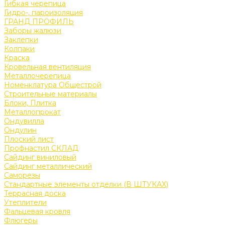
Гибкая черепица
Гидро-, пароизоляция
ГРАНД ПРОФИЛЬ
Заборы жалюзи
Заклепки
Колпаки
Краска
Кровельная вентиляция
Металлочерепица
Номенклатура Общестрой
Строительные материалы
Блоки, Плитка
Металлопрокат
Ондувилла
Ондулин
Плоский лист
Профнастил СКЛАД
Сайдинг виниловый
Сайдинг металлический
Саморезы
Стандартные элементы отделки (В ШТУКАХ)
Террасная доска
Утеплители
Фальцевая кровля
Флюгеры