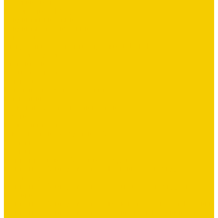
Плоский лист
Профнастил СКЛАД
Сайдинг виниловый
Сайдинг металлический
Саморезы
Стандартные элементы отделки (В ШТУКАХ)
Террасная доска
Утеплители
Фальцевая кровля
Флюгеры
Цементно-песчаная черепица
Штакетник
Элементы безопасности кровли
Услуги
Бесплатный замер
Замер кровли, фасадов и забора
Доставка
Доставка
Монтаж кровли, заборов и фасадов
Монтажная бригада мастера Шашина Александра
г.Белгород
Монтажная бригада мастера Салькова Александра г.
Валуйки
Монтажная бригада мастера Межакова Алексея г. Валуйки
Монтажная бригада мастера Харипончук Владимира г.