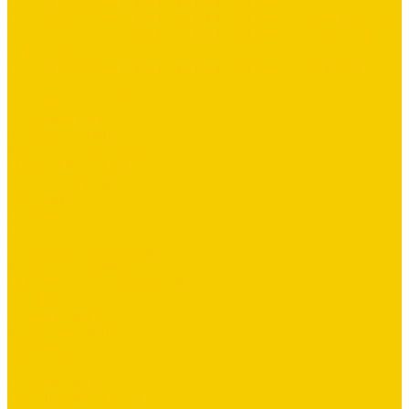
Водосточная система ТехноНИКОЛЬ ПВХ
Водосточная система ТехноНИКОЛЬ ПВХ белый RAL 9016
Водосточная система ТехноНИКОЛЬ ПВХ коричневый
RAL 8016
Водосточная система ТехноНИКОЛЬ ПВХ серый RAL
7024
Лестницы чердачные
Лестницы Fakro
Гибкая черепица
Гидро-, пароизоляция
ГРАНД ПРОФИЛЬ
Заборы жалюзи
Заклепки
Колпаки
Краска
Кровельная вентиляция
Металлочерепица
Номенклатура Общестрой
Строительные материалы
Блоки, Плитка
Металлопрокат
Ондувилла
Ондулин
Плоский лист
Профнастил СКЛАД