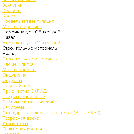
Заклепки
Колпаки
Краска
Кровельная вентиляция
Металлочерепица
Номенклатура Общестрой
Назад
Номенклатура Общестрой
Строительные материалы
Назад
Строительные материалы
Блоки, Плитка
Металлопрокат
Ондувилла
Ондулин
Плоский лист
Профнастил СКЛАД
Сайдинг виниловый
Сайдинг металлический
Саморезы
Стандартные элементы отделки (В ШТУКАХ)
Террасная доска
Утеплители
Фальцевая кровля