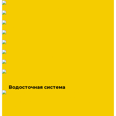
Стандартные элементы отделки (В ШТУКАХ)
Террасная доска
Утеплители
Фальцевая кровля
Флюгеры
Цементно-песчаная черепица
Штакетник
Элементы безопасности кровли
Водосточная система
Водосточная система Металл Профиль
Водосточная система МП Бюджет 120/76 (полиэстер 3005
красный)
Водосточная система МП Бюджет 120/76 (полиэстер 6005
зеленый)