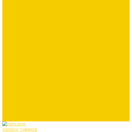
г.Алексеевка
Монтажная бригада мастера Александра Вишнякова
г.Белгород
Монтажная бригада мастер - Ковалёв Никита г.Белгород
Монтажная бригада - мастер Прудников Павел
ДОМ ЗА 3 ДНЯ
Компания
Новости
Статьи
Отзывы
Сотрудники
Политика конфиденциальности
Сертификаты
Публичная оферта
Помощь
Покупки
Условия оплаты
Помощь покупателю
Вопрос - ответ
Готовые образы
Фотогалерея
Контакты
Политика конфиденциальности
Каталог товаров