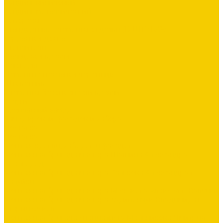
Сайдинг виниловый
Сайдинг металлический
Саморезы
Стандартные элементы отделки (В ШТУКАХ)
Террасная доска
Утеплители
Фальцевая кровля
Флюгеры
Цементно-песчаная черепица
Штакетник
Элементы безопасности кровли
Услуги
Бесплатный замер
Замер кровли, фасадов и забора
Доставка
Доставка
Монтаж кровли, заборов и фасадов
Монтажная бригада мастера Шашина Александра
г.Белгород
Монтажная бригада мастера Салькова Александра г.
Валуйки
Монтажная бригада мастера Межакова Алексея г. Валуйки
Монтажная бригада мастера Харипончук Владимира г.
Старый Оскол
Монтажная бригада специалиста Мельникова Дмитрия