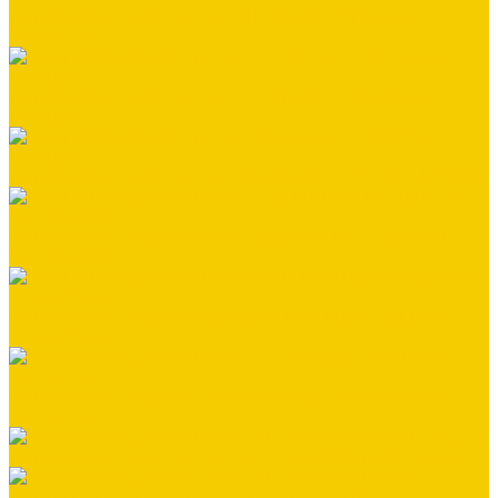
Монтажная бригада мастера Шашина Александра
г.Белгород
Монтажная бригада мастера Салькова Александра г.
Валуйки
Монтажная бригада мастера Межакова Алексея г. Валуйки
Монтажная бригада мастера Харипончук Владимира г.
Старый Оскол
Монтажная бригада специалиста Мельникова Дмитрия
г.Алексеевка
Монтажная бригада мастера Александра Вишнякова
г.Белгород
Монтажная бригада мастер - Ковалёв Никита г.Белгород
Монтажная бригада - мастер Прудников Павел