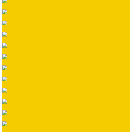
Колпаки
Краска
Кровельная вентиляция
Металлочерепица
Номенклатура Общестрой
Ондувилла
Ондулин
Плоский лист
Профнастил СКЛАД
Сайдинг виниловый
Сайдинг металлический
Саморезы