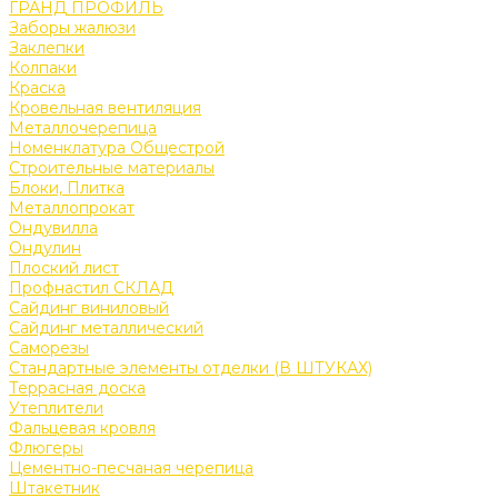
ГРАНД ПРОФИЛЬ
Заборы жалюзи
Заклепки
Колпаки
Краска
Кровельная вентиляция
Металлочерепица
Номенклатура Общестрой
Строительные материалы
Блоки, Плитка
Металлопрокат
Ондувилла
Ондулин
Плоский лист
Профнастил СКЛАД
Сайдинг виниловый
Сайдинг металлический
Саморезы
Стандартные элементы отделки (В ШТУКАХ)
Террасная доска
Утеплители
Фальцевая кровля
Флюгеры
Цементно-песчаная черепица
Штакетник