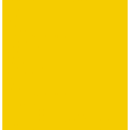
ДОМ ЗА 3 ДНЯ
Компания
Новости
Статьи
Отзывы
Сотрудники
Политика конфиденциальности
Сертификаты
Публичная оферта
Помощь
Покупки
Условия оплаты
Помощь покупателю
Вопрос - ответ
Готовые образы
Фотогалерея
Контакты
Политика конфиденциальности
...
Каталог товаров
Водосточная система
Водосточная система Металл Профиль
Водосточная система МП Бюджет 120/76 (полиэстер 3005
красный)