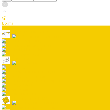
Войти
Каталог товаров
Водосточная система
Лестницы чердачные
Гибкая черепица
Гидро-, пароизоляция
ГРАНД ПРОФИЛЬ
Заборы жалюзи
Заклепки
Колпаки
Краска
Кровельная вентиляция
Металлочерепица
Номенклатура Общестрой
Ондувилла
Ондулин
Плоский лист
Профнастил СКЛАД
Сайдинг виниловый
Сайдинг металлический