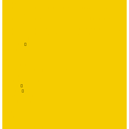
Старый Оскол
Монтажная бригада специалиста Мельникова Дмитрия
г.Алексеевка
Монтажная бригада мастера Александра Вишнякова
г.Белгород
Монтажная бригада мастер - Ковалёв Никита г.Белгород
Монтажная бригада - мастер Прудников Павел
ДОМ ЗА 3 ДНЯ
Компания
Новости
Статьи
Отзывы
Сотрудники
Политика конфиденциальности
Сертификаты
Публичная оферта
Помощь
Покупки
Условия оплаты
Помощь покупателю
Вопрос - ответ
Готовые образы
Фотогалерея
Контакты
Политика конфиденциальности