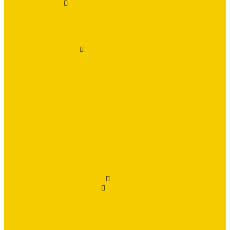
Docke (Россия)
Черепица Docke
Комплектующие Docke
Комплектующие Docke. Подкладочные ковры
Фасадная плитка Docke PREMIUM
SHINGLAS (Россия)
Черепица SHINGLAS
Комплектующие SHINGLAS
Комплектующие SHINGLAS. Подкладочные ковры
Планки с посыпкой
Фасадная плитка HAUBERK
Гидро-, пароизоляция
ГРАНД ПРОФИЛЬ
Заборы жалюзи
Заклепки
Колпаки
Краска
Кровельная вентиляция
Металлочерепица
Номенклатура Общестрой
Строительные материалы
Блоки, Плитка
Металлопрокат
Ондувилла
Ондулин