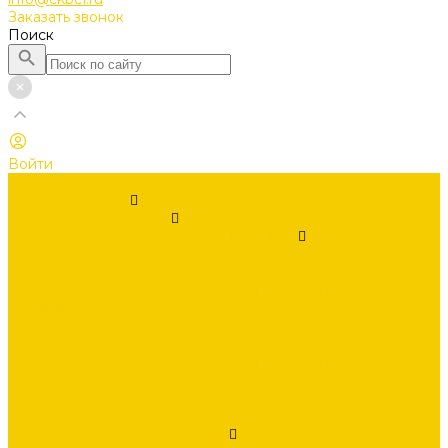
Заказать звонок
Поиск
Войти
...
Каталог товаров
Водосточная система
Водосточная система Металл Профиль
Водосточная система МП Бюджет 120/76 (полиэстер 3005
красный)
Водосточная система МП Бюджет 120/76 (полиэстер 6005
зеленый)
Водосточная система МП Бюджет 120/76 (полиэстер 7024
графитовый серый)
Водосточная система МП Бюджет 120/76 (полиэстер 8017
коричневый)
Водосточная система МП Бюджет 120/76 (полиэстер 9003
белый)
Водосточная система DOCKE