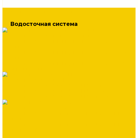
Элементы безопасности кровли
Водосточная система
Водосточная система Металл Профиль
Водосточная система МП Бюджет 120/76 (полиэстер 3005
красный)
Водосточная система МП Бюджет 120/76 (полиэстер 6005
зеленый)
Водосточная система МП Бюджет 120/76 (полиэстер 7024
графитовый серый)
Водосточная система DOCKE
Водосточная система ЛЮКС "DOCKE" графит
Водосточная система ЛЮКС "DOCKE" пломбир
Водосточная система ЛЮКС "DOCKE" шоколад
Водосточная система Stynergy
Водосточная система круглого сечения Stynergy D125/90
(полиэстер 7024)
Водосточная система круглого сечения Stynergy D125/90
(полиэстер 8017)
Водосточная система круглого сечения Stynergy D125/90