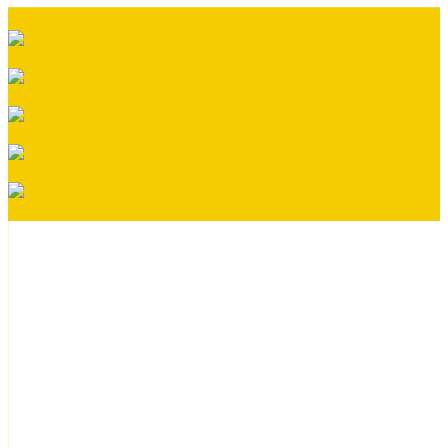
Гибкая черепица
Гидро-, пароизоляция
ГРАНД ПРОФИЛЬ
Заборы жалюзи
Заклепки
Колпаки