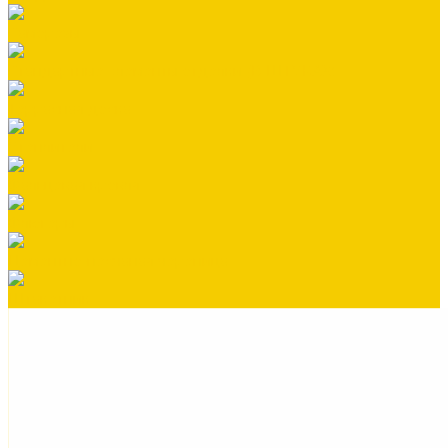
Саморезы
Стандартные элементы отделки (В ШТУКАХ)
Террасная доска
Утеплители
Фальцевая кровля
Флюгеры
Цементно-песчаная черепица
Штакетник