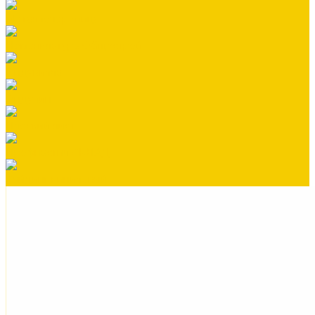
Металлочерепица
Номенклатура Общестрой
Ондувилла
Ондулин
Плоский лист
Профнастил СКЛАД
Сайдинг виниловый