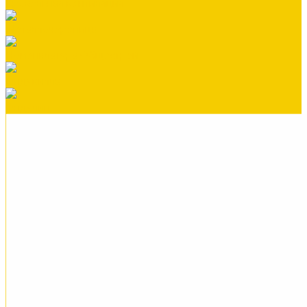
Кровельная вентиляция
Металлочерепица
Номенклатура Общестрой
Ондувилла
Ондулин