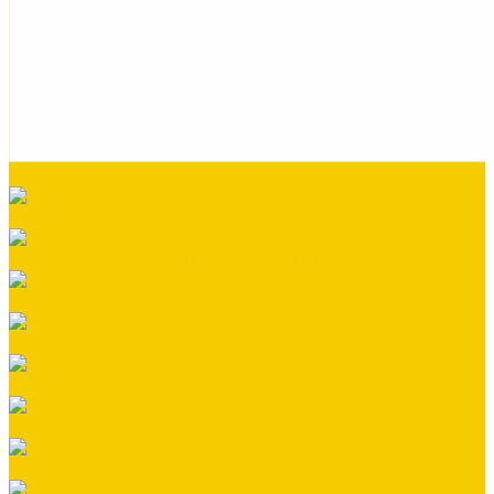
Сайдинг металлический
Саморезы
Стандартные элементы отделки (В ШТУКАХ)
Террасная доска
Утеплители
Фальцевая кровля
Флюгеры
Цементно-песчаная черепица