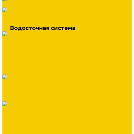
Штакетник
Элементы безопасности кровли
Водосточная система
Водосточная система Металл Профиль
Водосточная система МП Бюджет 120/76 (полиэстер 3005
красный)
Водосточная система МП Бюджет 120/76 (полиэстер 6005
зеленый)
Водосточная система МП Бюджет 120/76 (полиэстер 7024
графитовый серый)
Водосточная система DOCKE
Водосточная система ЛЮКС "DOCKE" графит
Водосточная система ЛЮКС "DOCKE" пломбир
Водосточная система ЛЮКС "DOCKE" шоколад
Водосточная система Stynergy
Водосточная система круглого сечения Stynergy D125/90
(полиэстер 7024)
Водосточная система круглого сечения Stynergy D125/90
(полиэстер 8017)